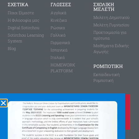
ΣΧΕΤΙΚΑ
ΓΛΩΣΣΕΣ
ΣΧΟΛΙΚΗ
ΜΕΛΕΤΗ
Ποιοι Είμαστε
Aγγλικά
Μελέτη Δημοτικού
Η Φιλοσοφία μας
Κινέζικα
Μελέτη Γυμνασίου
Digital Sotirchou
Ρώσικα
Προετοιμασία για
Sotirchou Learning
Γαλλικά
πρότυπα
System
Γερμανικά
Μαθήματα Ειδικής
Blog
Ισπανικά
Αγωγής
Ιταλικά
HOMEWORK
ΡΟΜΠΟΤΙΚΗ
PLATFORM
Εκπαιδευτική
Ρομποτική
Καλέστε μας τώρα στο
210 8028149
για περισσότερες πληροφορίες