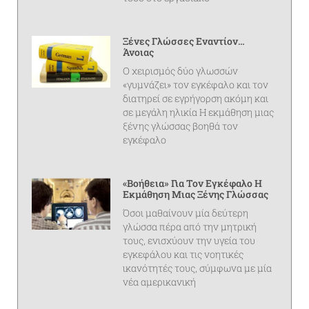
Ξένες Γλώσσες Εναντίον…
Άνοιας
Ο χειρισμός δύο γλωσσών
«γυμνάζει» τον εγκέφαλο και τον
διατηρεί σε εγρήγορση ακόμη και
σε μεγάλη ηλικία Η εκμάθηση μιας
ξένης γλώσσας βοηθά τον
εγκέφαλο
«Βοήθεια» Για Τον Εγκέφαλο Η
Εκμάθηση Μιας Ξένης Γλώσσας
Όσοι μαθαίνουν μία δεύτερη
γλώσσα πέρα από την μητρική
τους, ενισχύουν την υγεία του
εγκεφάλου και τις νοητικές
ικανότητές τους, σύμφωνα με μία
νέα αμερικανική