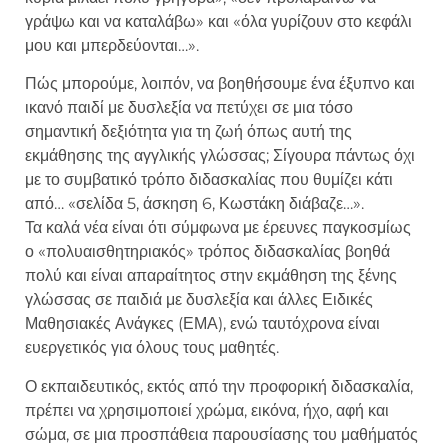
γράψω και να καταλάβω» και «όλα γυρίζουν στο κεφάλι
μου και μπερδεύονται…».
Πώς μπορούμε, λοιπόν, να βοηθήσουμε ένα έξυπνο και
ικανό παιδί με δυσλεξία να πετύχει σε μια τόσο
σημαντική δεξιότητα για τη ζωή όπως αυτή της
εκμάθησης της αγγλικής γλώσσας; Σίγουρα πάντως όχι
με το συμβατικό τρόπο διδασκαλίας που θυμίζει κάτι
από… «σελίδα 5, άσκηση 6, Κωστάκη διάβαζε…».
Τα καλά νέα είναι ότι σύμφωνα με έρευνες παγκοσμίως
ο «πολυαισθητηριακός» τρόπος διδασκαλίας βοηθά
πολύ και είναι απαραίτητος στην εκμάθηση της ξένης
γλώσσας σε παιδιά με δυσλεξία και άλλες Ειδικές
Μαθησιακές Ανάγκες (ΕΜΑ), ενώ ταυτόχρονα είναι
ευεργετικός για όλους τους μαθητές.
Ο εκπαιδευτικός, εκτός από την προφορική διδασκαλία,
πρέπει να χρησιμοποιεί χρώμα, εικόνα, ήχο, αφή και
σώμα, σε μια προσπάθεια παρουσίασης του μαθήματός