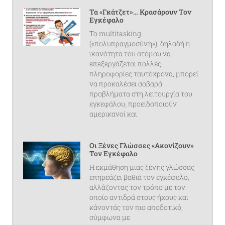
Τα «γκάτζετ»… Κρασάρουν Τον
Εγκέφαλο
Το multitasking
(«πολυπραγμοσύνη»), δηλαδή η
ικανότητα του ατόμου να
επεξεργάζεται πολλές
πληροφορίες ταυτόχρονα, μπορεί
να προκαλέσει σοβαρά
προβλήματα στη λειτουργία του
εγκεφάλου, προειδοποιούν
αμερικανοί και
Οι Ξένες Γλώσσες «ακονίζουν»
Τον Εγκέφαλο
Η εκμάθηση μιας ξένης γλώσσας
επηρεάζει βαθιά τον εγκέφαλο,
αλλάζοντας τον τρόπο με τον
οποίο αντιδρά στους ήχους και
κάνοντάς τον πιο αποδοτικό,
σύμφωνα με