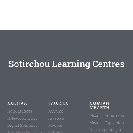
Sotirchou Learning Centres
ΣΧΕΤΙΚΑ
ΓΛΩΣΣΕΣ
ΣΧΟΛΙΚΗ
ΜΕΛΕΤΗ
Ποιοι Είμαστε
Aγγλικά
Μελέτη Δημοτικού
Η Φιλοσοφία μας
Κινέζικα
Μελέτη Γυμνασίου
Digital Sotirchou
Ρώσικα
Προετοιμασία για
Sotirchou Learning
Γαλλικά