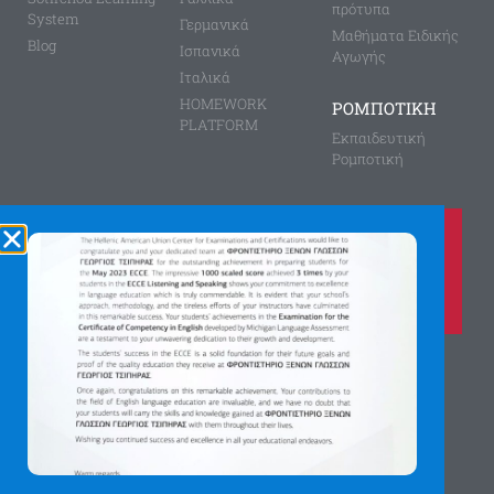
πρότυπα
System
Γερμανικά
Μαθήματα Ειδικής
Blog
Ισπανικά
Αγωγής
Ιταλικά
HOMEWORK
ΡΟΜΠΟΤΙΚΗ
PLATFORM
Εκπαιδευτική
Ρομποτική
Καλέστε μας τώρα στο
210 8028149
για περισσότερες πληροφορίες
Αγίας Παρασκευής 8, Άνω Πεύκη
Αργύρη Γεωργίου 2, Λυκόβρυση
Πατήστε εδώ για χάρτη