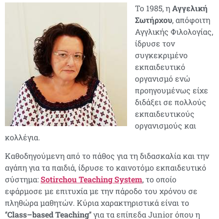
Το 1985, η
Αγγελική
Σωτήρχου
, απόφοιτη
Αγγλικής Φιλολογίας,
ίδρυσε τον
συγκεκριμένο
εκπαιδευτικό
οργανισμό ενώ
προηγουμένως είχε
διδάξει σε πολλούς
εκπαιδευτικούς
οργανισμούς και
κολλέγια.
Καθοδηγούμενη από το πάθος για τη διδασκαλία και την
αγάπη για τα παιδιά, ίδρυσε το καινοτόμο εκπαιδευτικό
σύστημα:
Sotirchou
Teaching
System
, το οποίο
εφάρμοσε με επιτυχία με την πάροδο του χρόνου σε
πληθώρα μαθητών. Κύρια χαρακτηριστικά είναι το
‘’
Class
–
based
Teaching
’’ για τα επίπεδα
Junior
όπου η