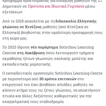
πρόγραμμα προετοιμασίας για εισαγωγή μαθητών της ΣΤ’
Δημοτικού σε
Πρότυπα και Ιδιωτικά Γυμνάσια
μέσω
εξετάσεων.
Από το 2018 ασχολείται με τη
διδασκαλία Ελληνικής
γλώσσας σε Κινέζους
μαθητές (από Κινέζικα σε
Ελληνικά) βοηθώντας στην ομαλότερη προσαρμογή τους
στη χώρα μας.
Το 2023 ίδρυσε
νέο παράρτημα
Sotirchou Learning
Centres
στη Λυκόβρυση
όπου λειτουργούν τμήματα
εκμάθησης ξένων γλωσσών, σχολικής μελέτης και
εκπαιδευτικής ρομποτικής.
Ο εκπαιδευτικός οργανισμός
Sotirchou
Learning
Centre
με περισσότερα από
30 χρόνια επιτυχιών
στο
ενεργητικό του έχει βοηθήσει χιλιάδες μαθητές να
κάνουν κτήμα τους τις ξένες γλώσσες, να αποκτήσουν
πτυχία και άλλες δεξιότητες καθοριστικές για την
επαγγελματική τους σταδιοδρομία.