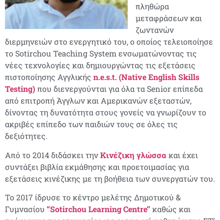
πληθώρα
μεταφράσεων και
ζωντανών
διερμηνειών στο ενεργητικό του, ο οποίος τελειοποίησε
το
Sotirchou
Teaching
System
ενσωματώνοντας τις
νέες τεχνολογίες και δημιουργώντας τις εξετάσεις
πιστοποίησης Αγγλικής
n
.
e
.
s
.
t
. (
Native
English
Skills
Testing
)
που διενεργούνται για όλα τα Senior επίπεδα
από επιτροπή Άγγλων και Αμερικανών εξεταστών,
δίνοντας τη δυνατότητα στους γονείς να γνωρίζουν το
ακριβές επίπεδο των παιδιών τους σε όλες τις
δεξιότητες.
Από το 2014 διδάσκει την
Κινέζικη γλώσσα
και έχει
συντάξει βιβλία εκμάθησης και προετοιμασίας για
εξετάσεις κινέζικης με τη βοήθεια των συνεργατών του.
Το 2017 ίδρυσε το κέντρο μελέτης Δημοτικού &
Γυμνασίου
‘‘
Sotirchou
Learning
Centre
’’
καθώς και