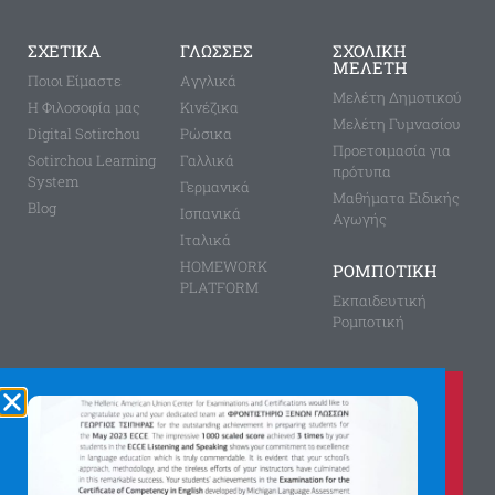
ΣΧΕΤΙΚΑ
ΓΛΩΣΣΕΣ
ΣΧΟΛΙΚΗ
ΜΕΛΕΤΗ
Ποιοι Είμαστε
Aγγλικά
Μελέτη Δημοτικού
Η Φιλοσοφία μας
Κινέζικα
Μελέτη Γυμνασίου
Digital Sotirchou
Ρώσικα
Προετοιμασία για
Sotirchou Learning
Γαλλικά
πρότυπα
System
Γερμανικά
Μαθήματα Ειδικής
Blog
Ισπανικά
Αγωγής
Ιταλικά
HOMEWORK
ΡΟΜΠΟΤΙΚΗ
PLATFORM
Εκπαιδευτική
Ρομποτική
Καλέστε μας τώρα στο
210 8028149
για περισσότερες πληροφορίες