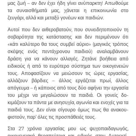
μας ζωή – αν δεν έχει ήδη γίνει ανύπαρκτη! Απω­θούμε
τα συναισθήματά μας, χάνεται η επικοινωνία στο
ζευγάρι, αλλά και μεταξύ γονέων και παιδιών.
Αυτοί που δεν αιθεροβατούν, που συνειδητοποιούν τη
σοβαρότητα της κατάστασης και δεν περιμένουν ότι
«κάτι καλύτερο θα τους συμβεί αύ­ριο» (μαγικός τρόπος
σκέψης ενός πεντάχρονου παιδιού) αναλαμβάνουν
δράση για να κάνουν αλλαγές. Ζητάνε βοήθεια από
ειδικούς ή από το ευρύτερο σύστημα των οικο­γενειών
τους. Αποφασίζουν να μει­ώσουν τις ώρες εργασίας,
αλλάζουν βάρδιες – άλλος εργάζεται πρωί, άλ­λος
απόγευμα – ή κάποιος από τους δύο αφήνει την εργασία
του μέχρι να μεγαλώσουν τα παιδιά. Οι γονείς δο­
κιμάζουν τα πάντα με ανησυχία, αγω­νία και ενοχές για τα
παιδιά τους. Δεν είναι σίγουρο όμως πως θα ανακου­
φιστούν, παρ’ όλες τις προσπάθειές τους.
Στα 27 χρόνια εργασίας μου ως ψυχοπαιδαγωγός,
οικογενειακή θε­ραπεύτρια και ειδικός στην Αυτοεκτί­