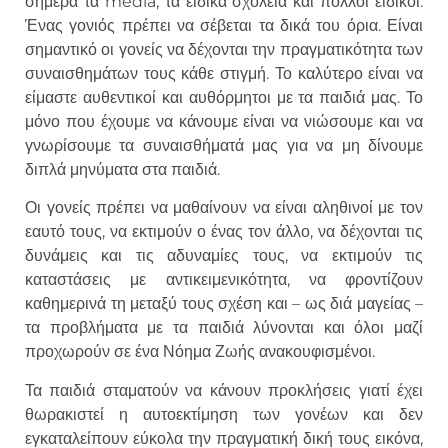
σήμερα τα media, τα ειδικά σχολεία και πολλοί ειδικοί.
Ένας γονιός πρέπει να σέβεται τα δικά του όρια. Είναι
σημαντικό οι γο­νείς να δέχονται την πραγματικότητα των
συναισθημάτων τους κάθε στιγ­μή. Το καλύτερο είναι να
είμαστε αυ­θεντικοί και αυθόρμητοι με τα παιδιά μας. Το
μόνο που έχουμε να κάνουμε είναι να νιώσουμε και να
γνωρίσουμε τα συναισθήματά μας για να μη δίνου­με
διπλά μηνύματα στα παιδιά.
Οι γονείς πρέπει να μαθαίνουν να είναι αληθινοί με τον
εαυτό τους, να εκτιμούν ο ένας τον άλλο, να δέχο­νται τις
δυνάμεις και τις αδυναμίες τους, να εκτιμούν τις
καταστάσεις με αντικειμενικότητα, να φροντίζουν
καθημερινά τη μεταξύ τους σχέση και – ως διά μαγείας –
τα προβλήματα με τα παιδιά λύνονται και όλοι μαζί
προχωρούν σε ένα Νόημα Ζωής ανα­κουφισμένοι.
Τα παιδιά σταματούν να κάνουν προκλήσεις γιατί έχει
θωρακιστεί η αυτοεκτίμηση των γονέων και δεν
εγκαταλείπουν εύκολα την πραγμα­τική δική τους εικόνα,