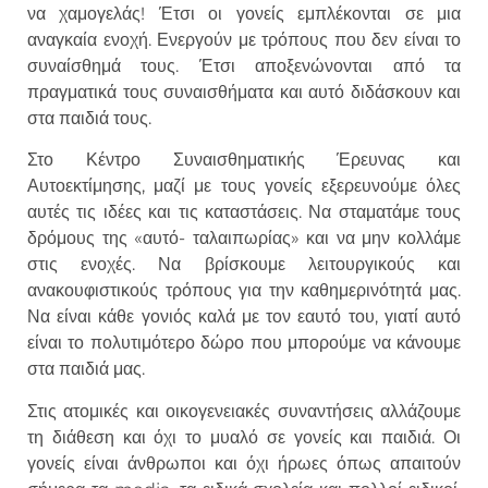
να χαμογελάς! Έτσι οι γονείς εμπλέκονται σε μια
αναγκαία ενοχή. Ενεργούν με τρό­πους που δεν είναι το
συναίσθημά τους. Έτσι αποξενώνονται από τα
πραγματικά τους συναισθήματα και αυτό διδάσκουν και
στα παιδιά τους.
Στο Κέντρο Συναισθηματικής Έρευ­νας και
Αυτοεκτίμησης, μαζί με τους γονείς εξερευνούμε όλες
αυτές τις ιδέες και τις καταστάσεις. Να στα­ματάμε τους
δρόμους της «αυτό- ταλαιπωρίας» και να μην κολλάμε
στις ενοχές. Να βρίσκουμε λειτουρ­γικούς και
ανακουφιστικούς τρόπους για την καθημερινότητά μας.
Να είναι κάθε γονιός καλά με τον εαυτό του, γιατί αυτό
είναι το πολυτιμότερο δώρο που μπορούμε να κάνουμε
στα παιδιά μας.
Στις ατομικές και οικογενειακές συναντήσεις αλλάζουμε
τη διάθεση και όχι το μυαλό σε γονείς και παιδιά. Οι
γονείς είναι άνθρωποι και όχι ήρωες όπως απαιτούν