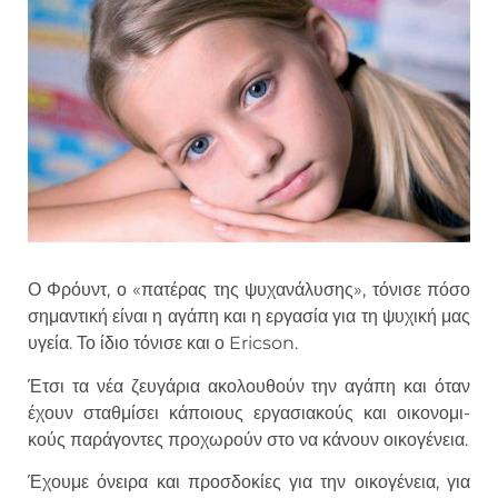
Ο Φρόυντ, ο «πατέρας της ψυχανά­λυσης», τόνισε πόσο
σημαντική είναι η αγάπη και η εργασία για τη ψυχική μας
υγεία. Το ίδιο τόνισε και ο Ericson.
Έτσι τα νέα ζευγάρια ακολουθούν την αγάπη και όταν
έχουν σταθμίσει κάποιους εργασιακούς και οικονομι­
κούς παράγοντες προχωρούν στο να κάνουν οικογένεια.
Έχουμε όνειρα και προσδοκίες για την οικογένεια, για