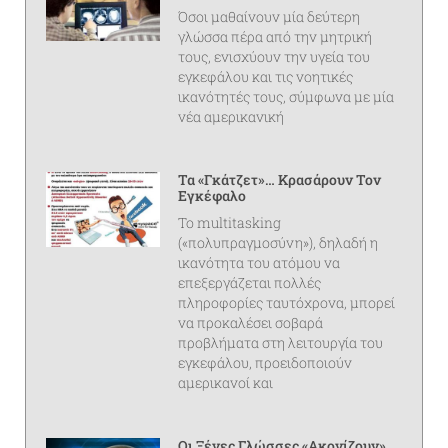
Όσοι μαθαίνουν μία δεύτερη
γλώσσα πέρα από την μητρική
τους, ενισχύουν την υγεία του
εγκεφάλου και τις νοητικές
ικανότητές τους, σύμφωνα με μία
νέα αμερικανική
Τα «γκάτζετ»… Κρασάρουν Τον
Εγκέφαλο
Το multitasking
(«πολυπραγμοσύνη»), δηλαδή η
ικανότητα του ατόμου να
επεξεργάζεται πολλές
πληροφορίες ταυτόχρονα, μπορεί
να προκαλέσει σοβαρά
προβλήματα στη λειτουργία του
εγκεφάλου, προειδοποιούν
αμερικανοί και
Οι Ξένες Γλώσσες «ακονίζουν»