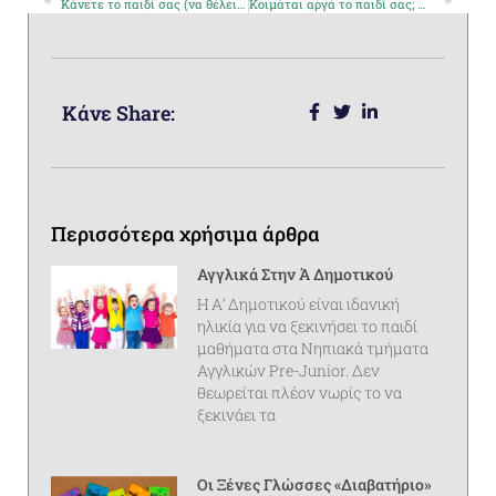
Κάνετε το παιδί σας (να θέλει) να διαβάσει
Κοιμάται αργά το παιδί σας; Μάθετε τι μπορεί να του προκαλέσει στο μέλλον
Κάνε Share:
Περισσότερα χρήσιμα άρθρα
Αγγλικά Στην Ά Δημοτικού
Η Α’ Δημοτικού είναι ιδανική
ηλικία για να ξεκινήσει το παιδί
μαθήματα στα Νηπιακά τμήματα
Αγγλικών Pre-Junior. Δεν
θεωρείται πλέον νωρίς το να
ξεκινάει τα
Οι Ξένες Γλώσσες «διαβατήριο»