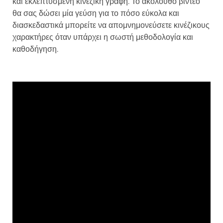
και εκλεπτυσμένη κινέζικη γραφή. Το ακόλουθο βίντεο
θα σας δώσει μία γεύση για το πόσο εύκολα και
διασκεδαστικά μπορείτε να απομνημονεύσετε κινέζικους
χαρακτήρες όταν υπάρχει η σωστή μεθοδολογία και
καθοδήγηση.