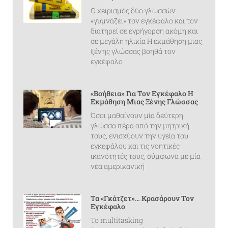
Ο χειρισμός δύο γλωσσών
«γυμνάζει» τον εγκέφαλο και τον
διατηρεί σε εγρήγορση ακόμη και
σε μεγάλη ηλικία Η εκμάθηση μιας
ξένης γλώσσας βοηθά τον
εγκέφαλο
«Βοήθεια» Για Τον Εγκέφαλο Η
Εκμάθηση Μιας Ξένης Γλώσσας
Όσοι μαθαίνουν μία δεύτερη
γλώσσα πέρα από την μητρική
τους, ενισχύουν την υγεία του
εγκεφάλου και τις νοητικές
ικανότητές τους, σύμφωνα με μία
νέα αμερικανική
Τα «γκάτζετ»… Κρασάρουν Τον
Εγκέφαλο
Το multitasking