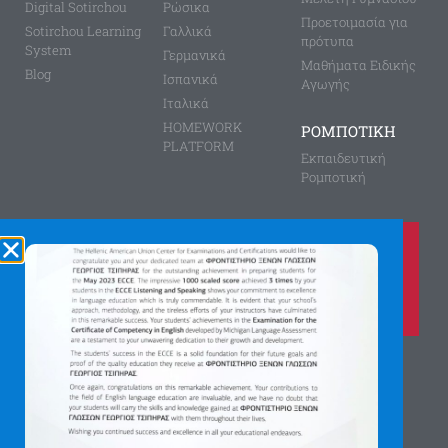
Digital Sotirchou
Ρώσικα
Προετοιμασία για
Sotirchou Learning
Γαλλικά
πρότυπα
System
Γερμανικά
Μαθήματα Ειδικής
Blog
Ισπανικά
Αγωγής
Ιταλικά
HOMEWORK
ΡΟΜΠΟΤΙΚΗ
PLATFORM
Εκπαιδευτική
Ρομποτική
Καλέστε μας τώρα στο
210 8028149
για περισσότερες πληροφορίες
Αγίας Παρασκευής 8, Άνω Πεύκη
Αργύρη Γεωργίου 2, Λυκόβρυση