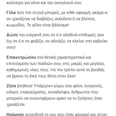
καλύτερο για σένα και την οικογένειά σου.
Γέλα
όσο πιο συχνά μπορείς, με κάθε αφορμή, ακόμα κι
αν χρειάζεται να διαβάζεις ανέκδοτα ή να βλέπεις
κωμωδίες. Το γέλιο είναι βάλσαμο!
Δώσε
την ενέργειά σου σε ό,τι αληθινά επιθυμείς (και
όχι σε ό,τι σε φοβίζει, σε αδειάζει, σε κλείνει στο καβούκι
σου)!
Επικεντρώσου
στα θετικά χαρακτηριστικά και
επιτεύγματα των παιδιών σου, στις μικρές και μεγάλες
καθημερινές νίκες τους. Mε τον τρόπο αυτό τα βοηθάς
να βρουν τη δική τους θέση στον ήλιο!
Ζήτα
βοήθεια! Υπάρχουν γύρω σου φίλοι, συγγενείς,
ειδικοί, επαγγελματίες, συνάδελφοι, άνθρωποι που
μπορούν να συνεισφέρουν αρκεί να το ζητήσεις όταν
χρειάζεται.
Ηρέμησε
συνειδητά το νου σου όταν φλυαρεί και ρίχνει