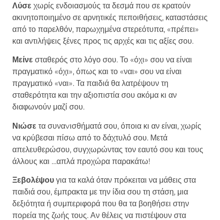
Λύσε
χωρίς ενδοιασμούς τα δεσμά που σε κρατούν
ακινητοποιημένο σε αρνητικές πεποιθήσεις, καταστάσεις
από το παρελθόν, παρωχημένα στερεότυπα, «πρέπει»
και αντιλήψεις ξένες προς τις αρχές και τις αξίες σου.
Μείνε
σταθερός στο λόγο σου. Το «όχι» σου να είναι
πραγματικό «όχι», όπως και το «ναι» σου να είναι
πραγματικό «ναι». Τα παιδιά θα λατρέψουν τη
σταθερότητα και την αξιοπιστία σου ακόμα κι αν
διαφωνούν μαζί σου.
Νιώσε
τα συναvισθήματά σου, όποια κι αν είναι, χωρίς
να κρύβεσαι πίσω από το δάχτυλό σου. Μετά
απελευθερώσου, συγχωρώντας τον εαυτό σου και τους
άλλους και …απλά προχώρα παρακάτω!
Ξεβολέψου
για τα καλά όταν πρόκειται να μάθεις στα
παιδιά σου, έμπρακτα με την ίδια σου τη στάση, μια
δεξιότητα ή συμπεριφορά που θα τα βοηθήσει στην
πορεία της ζωής τους. Αν θέλεις να πιστέψουν στα