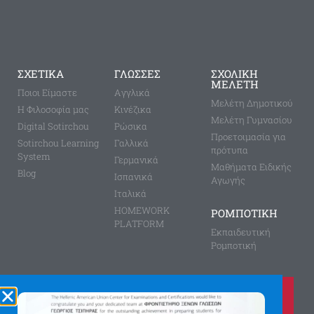
ΣΧΕΤΙΚΑ
ΓΛΩΣΣΕΣ
ΣΧΟΛΙΚΗ
ΜΕΛΕΤΗ
Ποιοι Είμαστε
Aγγλικά
Μελέτη Δημοτικού
Η Φιλοσοφία μας
Κινέζικα
Μελέτη Γυμνασίου
Digital Sotirchou
Ρώσικα
Προετοιμασία για
Sotirchou Learning
Γαλλικά
πρότυπα
System
Γερμανικά
Μαθήματα Ειδικής
Blog
Ισπανικά
Αγωγής
Ιταλικά
HOMEWORK
ΡΟΜΠΟΤΙΚΗ
PLATFORM
Εκπαιδευτική
Ρομποτική
Καλέστε μας τώρα στο