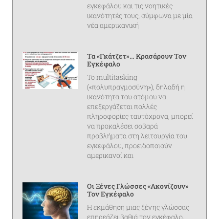
εγκεφάλου και τις νοητικές
ικανότητές τους, σύμφωνα με μία
νέα αμερικανική
Τα «γκάτζετ»… Κρασάρουν Τον
Εγκέφαλο
Το multitasking
(«πολυπραγμοσύνη»), δηλαδή η
ικανότητα του ατόμου να
επεξεργάζεται πολλές
πληροφορίες ταυτόχρονα, μπορεί
να προκαλέσει σοβαρά
προβλήματα στη λειτουργία του
εγκεφάλου, προειδοποιούν
αμερικανοί και
Οι Ξένες Γλώσσες «ακονίζουν»
Τον Εγκέφαλο
Η εκμάθηση μιας ξένης γλώσσας
επηρεάζει βαθιά τον εγκέφαλο,