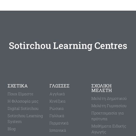
Sotirchou Learning Centres
ΣΧΕΤΙΚΑ
ΓΛΩΣΣΕΣ
ΣΧΟΛΙΚΗ
ΜΕΛΕΤΗ
Ποιοι Είμαστε
Aγγλικά
Μελέτη Δημοτικού
Η Φιλοσοφία μας
Κινέζικα
Μελέτη Γυμνασίου
Digital Sotirchou
Ρώσικα
Προετοιμασία για
Sotirchou Learning
Γαλλικά
πρότυπα
System
Γερμανικά
Μαθήματα Ειδικής
Blog
Ισπανικά
Αγωγής