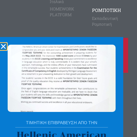
Ιταλικά
HOMEWORK
ΡΟΜΠΟΤΙΚΗ
PLATFORM
Εκπαιδευτική
Ρομποτική
Καλέστε μας τώρα στο
210 8028149
για περισσότερες πληροφορίες
Αγίας Παρασκευής 8, Άνω Πεύκη
Αργύρη Γεωργίου 2, Λυκόβρυση
Πατήστε εδώ για χάρτη
ΤΙΜΗΤΙΚΗ ΕΠΙΒΡΑΒΕΥΣΗ ΑΠΟ ΤΗΝ
Hellenic American