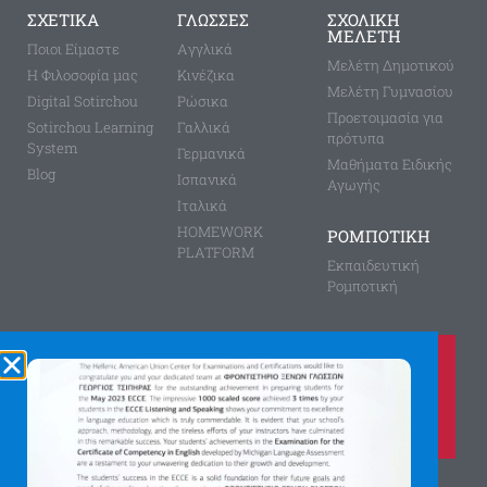
ΣΧΕΤΙΚΑ
ΓΛΩΣΣΕΣ
ΣΧΟΛΙΚΗ
ΜΕΛΕΤΗ
Ποιοι Είμαστε
Aγγλικά
Μελέτη Δημοτικού
Η Φιλοσοφία μας
Κινέζικα
Μελέτη Γυμνασίου
Digital Sotirchou
Ρώσικα
Προετοιμασία για
Sotirchou Learning
Γαλλικά
πρότυπα
System
Γερμανικά
Μαθήματα Ειδικής
Blog
Ισπανικά
Αγωγής
Ιταλικά
HOMEWORK
ΡΟΜΠΟΤΙΚΗ
PLATFORM
Εκπαιδευτική
Ρομποτική
Καλέστε μας τώρα στο
210 8028149
για περισσότερες πληροφορίες