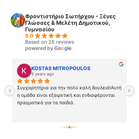
Φροντιστήριο Σωτήρχου - Ξένες
Γλώσσες & Μελέτη Δημοτικού,
Γυμνασίου
5.0
Based on 26 reviews
powered by
G
o
o
g
l
e
KOSTAS MITROPOULOS
9 years ago
Συγχαρητήρια για την πολύ καλή δουλειά!Αυτή 
Χ
ς 
η ομάδα είναι εξαιρετική και ενδιαφέρονται 
ν
πραγματικά για τα παιδιά.
π
π
Ε