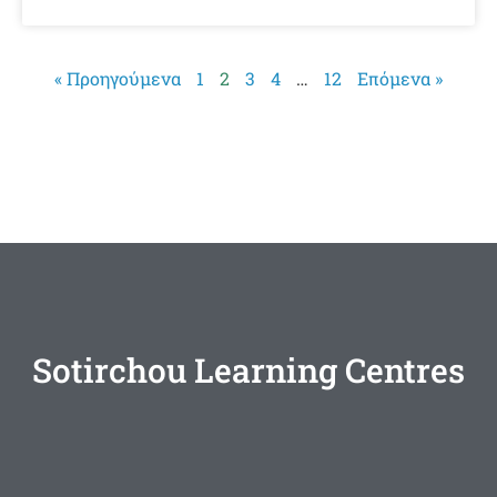
« Προηγούμενα
1
2
3
4
…
12
Επόμενα »
Sotirchou Learning Centres