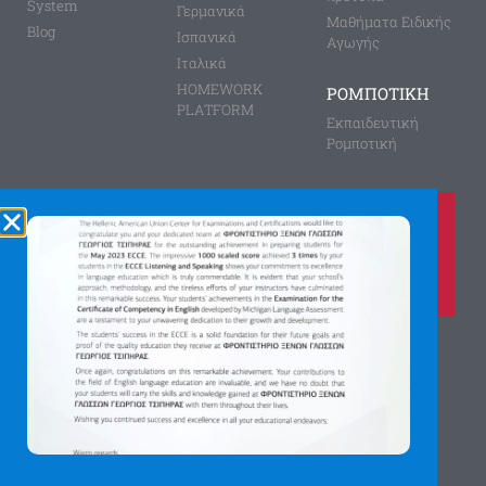
System
Γερμανικά
Μαθήματα Ειδικής
Blog
Ισπανικά
Αγωγής
Ιταλικά
HOMEWORK
ΡΟΜΠΟΤΙΚΗ
PLATFORM
Εκπαιδευτική
Ρομποτική
Καλέστε μας τώρα στο
210 8028149
για περισσότερες πληροφορίες
Αγίας Παρασκευής 8, Άνω Πεύκη
Αργύρη Γεωργίου 2, Λυκόβρυση
Πατήστε εδώ για χάρτη