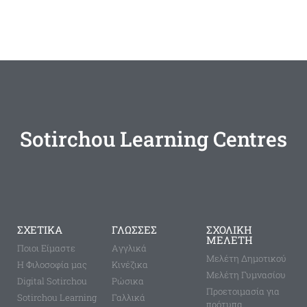
Sotirchou Learning Centres
ΣΧΕΤΙΚΑ
ΓΛΩΣΣΕΣ
ΣΧΟΛΙΚΗ
ΜΕΛΕΤΗ
Ποιοι Είμαστε
Aγγλικά
Μελέτη Δημοτικού
Η Φιλοσοφία μας
Κινέζικα
Μελέτη Γυμνασίου
Digital Sotirchou
Ρώσικα
Προετοιμασία για
Sotirchou Learning
Γαλλικά
πρότυπα