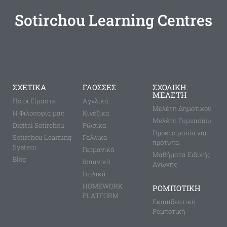
Sotirchou Learning Centres
ΣΧΕΤΙΚΑ
ΓΛΩΣΣΕΣ
ΣΧΟΛΙΚΗ
ΜΕΛΕΤΗ
Ποιοι Είμαστε
Aγγλικά
Μελέτη Δημοτικού
Η Φιλοσοφία μας
Κινέζικα
Μελέτη Γυμνασίου
Digital Sotirchou
Ρώσικα
Προετοιμασία για
Sotirchou Learning
Γαλλικά
πρότυπα
System
Γερμανικά
Μαθήματα Ειδικής
Blog
Ισπανικά
Αγωγής
Ιταλικά
HOMEWORK
ΡΟΜΠΟΤΙΚΗ
PLATFORM
Εκπαιδευτική
Ρομποτική