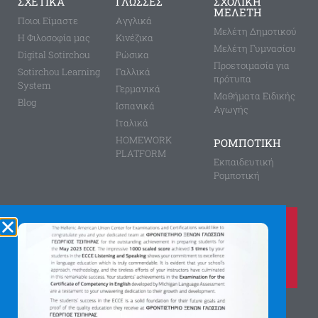
ΣΧΕΤΙΚΑ
ΓΛΩΣΣΕΣ
ΣΧΟΛΙΚΗ
ΜΕΛΕΤΗ
Ποιοι Είμαστε
Aγγλικά
Μελέτη Δημοτικού
Η Φιλοσοφία μας
Κινέζικα
Μελέτη Γυμνασίου
Digital Sotirchou
Ρώσικα
Προετοιμασία για
Sotirchou Learning
Γαλλικά
πρότυπα
System
Γερμανικά
Μαθήματα Ειδικής
Blog
Ισπανικά
Αγωγής
Ιταλικά
HOMEWORK
ΡΟΜΠΟΤΙΚΗ
PLATFORM
Εκπαιδευτική
Ρομποτική
Καλέστε μας τώρα στο
210 8028149
για περισσότερες πληροφορίες