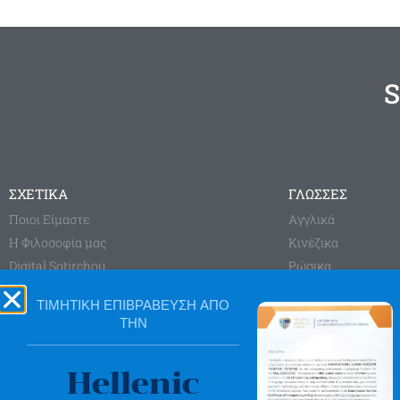
S
ΣΧΕΤΙΚΑ
ΓΛΩΣΣΕΣ
Ποιοι Είμαστε
Aγγλικά
Η Φιλοσοφία μας
Κινέζικα
Digital Sotirchou
Ρώσικα
Sotirchou Learning System
Γαλλικά
ΤΙΜΗΤΙΚΗ ΕΠΙΒΡΑΒΕΥΣΗ ΑΠΟ
Blog
Γερμανικά
ΤΗΝ
Ισπανικά
Ιταλικά
Hellenic
HOMEWORK PLA