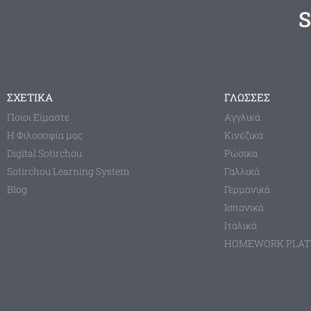
S
ΣΧΕΤΙΚΑ
ΓΛΩΣΣΕΣ
Ποιοι Είμαστε
Aγγλικά
Η Φιλοσοφία μας
Κινέζικα
Digital Sotirchou
Ρώσικα
Sotirchou Learning System
Γαλλικά
Blog
Γερμανικά
Ισπανικά
Ιταλικά
HOMEWORK PLA