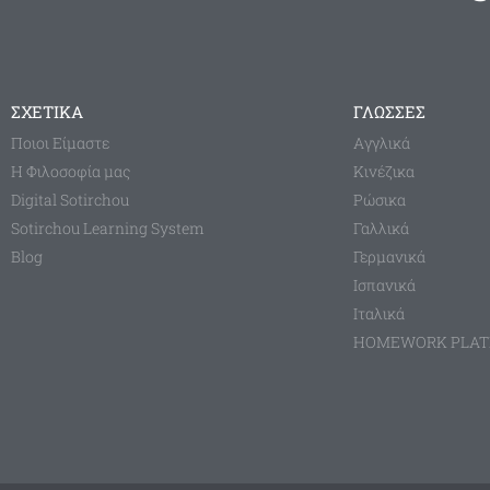
ΣΧΕΤΙΚΑ
ΓΛΩΣΣΕΣ
Ποιοι Είμαστε
Aγγλικά
Η Φιλοσοφία μας
Κινέζικα
Digital Sotirchou
Ρώσικα
Sotirchou Learning System
Γαλλικά
Blog
Γερμανικά
Ισπανικά
Ιταλικά
HOMEWORK PLA