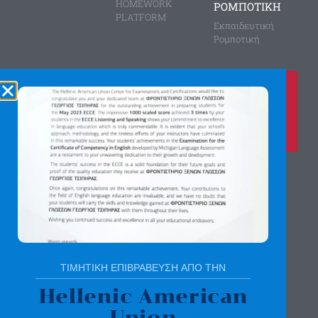
HOMEWORK
ΡΟΜΠΟΤΙΚΗ
PLATFORM
Εκπαιδευτική
Ρομποτική
Καλέστε μας τώρα στο
210 8028149
για περισσότερες πληροφορίες
Αγίας Παρασκευής 8, Άνω Πεύκη
Αργύρη Γεωργίου 2, Λυκόβρυση
Πατήστε εδώ για χάρτη
ΤΙΜΗΤΙΚΗ ΕΠΙΒΡΑΒΕΥΣΗ ΑΠΟ ΤΗΝ
Hellenic American
Union