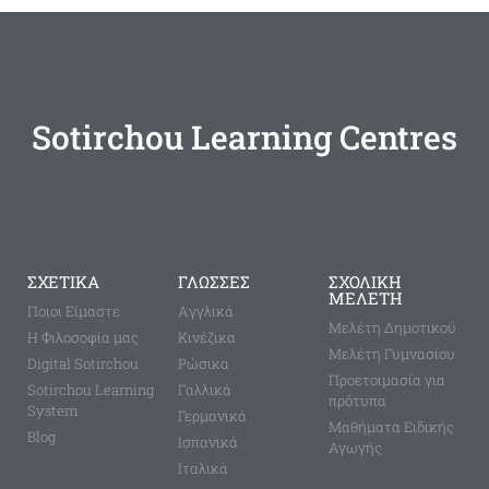
Sotirchou Learning Centres
ΣΧΕΤΙΚΑ
ΓΛΩΣΣΕΣ
ΣΧΟΛΙΚΗ
ΜΕΛΕΤΗ
Ποιοι Είμαστε
Aγγλικά
Μελέτη Δημοτικού
Η Φιλοσοφία μας
Κινέζικα
Μελέτη Γυμνασίου
Digital Sotirchou
Ρώσικα
Προετοιμασία για
Sotirchou Learning
Γαλλικά
πρότυπα
System
Γερμανικά
Μαθήματα Ειδικής
Blog
Ισπανικά
Αγωγής
Ιταλικά