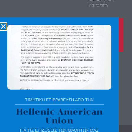
Ρομποτική
Καλέστε μας τώρα στο
210 8028149
για περισσότερες πληροφορίες
Αγίας Παρασκευής 8, Άνω Πεύκη
Αργύρη Γεωργίου 2, Λυκόβρυση
Πατήστε εδώ για χάρτη
ΤΙΜΗΤΙΚΗ ΕΠΙΒΡΑΒΕΥΣΗ ΑΠΟ ΤΗΝ
Hellenic American
Union
ΓΙΑ ΤΙΣ ΕΠΙΔΟΣΕΙΣ ΤΩΝ ΜΑΘΗΤΩΝ ΜΑΣ
© All rights reserved | sotirchou.gr