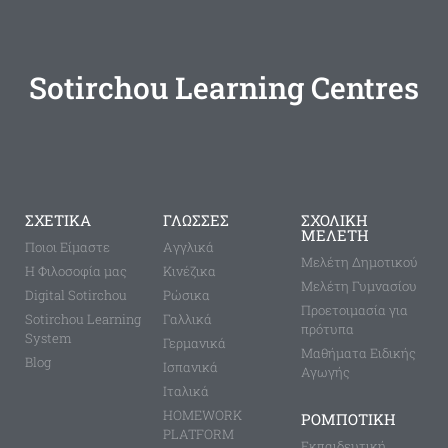
Sotirchou Learning Centres
ΣΧΕΤΙΚΑ
ΓΛΩΣΣΕΣ
ΣΧΟΛΙΚΗ
ΜΕΛΕΤΗ
Ποιοι Είμαστε
Aγγλικά
Μελέτη Δημοτικού
Η Φιλοσοφία μας
Κινέζικα
Μελέτη Γυμνασίου
Digital Sotirchou
Ρώσικα
Προετοιμασία για
Sotirchou Learning
Γαλλικά
πρότυπα
System
Γερμανικά
Μαθήματα Ειδικής
Blog
Ισπανικά
Αγωγής
Ιταλικά
HOMEWORK
ΡΟΜΠΟΤΙΚΗ
PLATFORM
Εκπαιδευτική