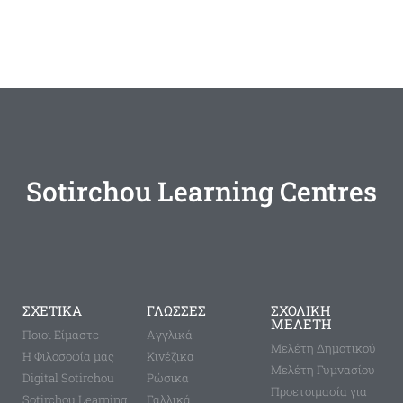
Sotirchou Learning Centres
ΣΧΕΤΙΚΑ
ΓΛΩΣΣΕΣ
ΣΧΟΛΙΚΗ
ΜΕΛΕΤΗ
Ποιοι Είμαστε
Aγγλικά
Μελέτη Δημοτικού
Η Φιλοσοφία μας
Κινέζικα
Μελέτη Γυμνασίου
Digital Sotirchou
Ρώσικα
Προετοιμασία για
Sotirchou Learning
Γαλλικά