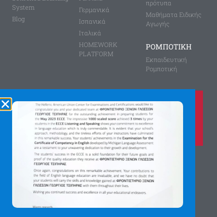
πρότυπα
System
Γερμανικά
Μαθήματα Ειδικής
Blog
Ισπανικά
Αγωγής
Ιταλικά
HOMEWORK
ΡΟΜΠΟΤΙΚΗ
PLATFORM
Εκπαιδευτική
Ρομποτική
Καλέστε μας τώρα στο
210 8028149
για περισσότερες πληροφορίες
Αγίας Παρασκευής 8, Άνω Πεύκη
Αργύρη Γεωργίου 2, Λυκόβρυση
Πατήστε εδώ για χάρτη