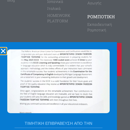
Blog
Ισπανικά
Αγωγής
Ιταλικά
HOMEWORK
ΡΟΜΠΟΤΙΚΗ
PLATFORM
Εκπαιδευτική
Ρομποτική
Καλέστε μας τώρα στο
210 8028149
για περισσότερες πληροφορίες
Αγίας Παρασκευής 8, Άνω Πεύκη
Αργύρη Γεωργίου 2, Λυκόβρυση
Πατήστε εδώ για χάρτη
ΤΙΜΗΤΙΚΗ ΕΠΙΒΡΑΒΕΥΣΗ ΑΠΟ ΤΗΝ