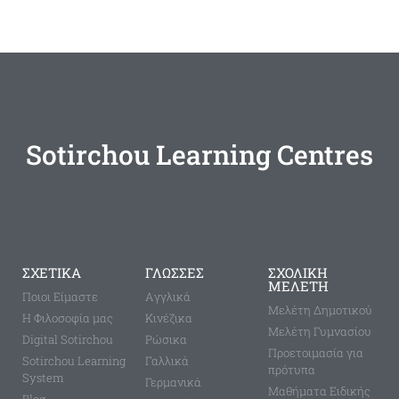
Sotirchou Learning Centres
ΣΧΕΤΙΚΑ
ΓΛΩΣΣΕΣ
ΣΧΟΛΙΚΗ
ΜΕΛΕΤΗ
Ποιοι Είμαστε
Aγγλικά
Μελέτη Δημοτικού
Η Φιλοσοφία μας
Κινέζικα
Μελέτη Γυμνασίου
Digital Sotirchou
Ρώσικα
Προετοιμασία για
Sotirchou Learning
Γαλλικά
πρότυπα
System
Γερμανικά
Μαθήματα Ειδικής