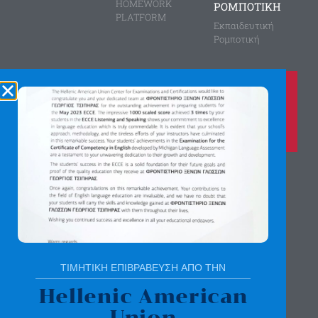
HOMEWORK
ΡΟΜΠΟΤΙΚΗ
PLATFORM
Εκπαιδευτική
Ρομποτική
Καλέστε μας τώρα στο
210 8028149
για περισσότερες πληροφορίες
Αγίας Παρασκευής 8, Άνω Πεύκη
Αργύρη Γεωργίου 2, Λυκόβρυση
Πατήστε εδώ για χάρτη
ΤΙΜΗΤΙΚΗ ΕΠΙΒΡΑΒΕΥΣΗ ΑΠΟ ΤΗΝ
Hellenic American
Union