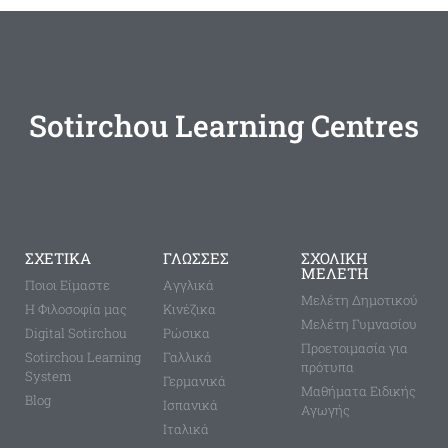
Sotirchou Learning Centres
ΣΧΕΤΙΚΑ
ΓΛΩΣΣΕΣ
ΣΧΟΛΙΚΗ
ΜΕΛΕΤΗ
Ποιοι Είμαστε
Aγγλικά
Μελέτη Δημοτικού
Η Φιλοσοφία μας
Κινέζικα
Μελέτη Γυμνασίου
Digital Sotirchou
Ρώσικα
Προετοιμασία για
Sotirchou Learning
Γαλλικά
πρότυπα
System
Γερμανικά
Μαθήματα Ειδικής
Blog
Ισπανικά
Αγωγής
Ιταλικά