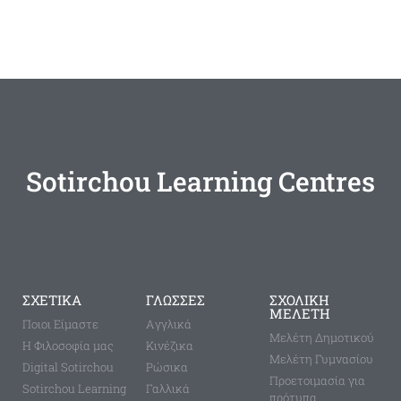
Sotirchou Learning Centres
ΣΧΕΤΙΚΑ
ΓΛΩΣΣΕΣ
ΣΧΟΛΙΚΗ
ΜΕΛΕΤΗ
Ποιοι Είμαστε
Aγγλικά
Μελέτη Δημοτικού
Η Φιλοσοφία μας
Κινέζικα
Μελέτη Γυμνασίου
Digital Sotirchou
Ρώσικα
Προετοιμασία για
Sotirchou Learning
Γαλλικά
πρότυπα