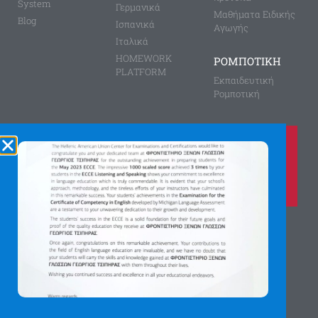
System
Γερμανικά
Μαθήματα Ειδικής
Blog
Ισπανικά
Αγωγής
Ιταλικά
HOMEWORK
ΡΟΜΠΟΤΙΚΗ
PLATFORM
Εκπαιδευτική
Ρομποτική
Καλέστε μας τώρα στο
210 8028149
για περισσότερες πληροφορίες
Αγίας Παρασκευής 8, Άνω Πεύκη
Αργύρη Γεωργίου 2, Λυκόβρυση
Πατήστε εδώ για χάρτη