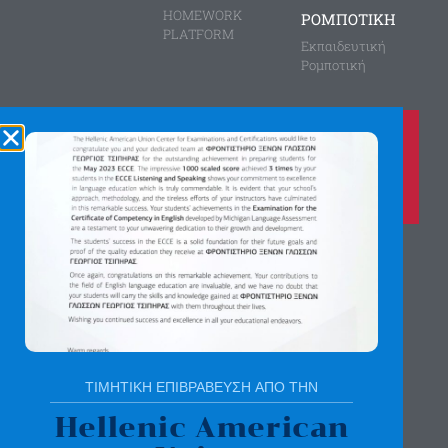
HOMEWORK
ΡΟΜΠΟΤΙΚΗ
PLATFORM
Εκπαιδευτική
Ρομποτική
Καλέστε μας τώρα στο
210 8028149
για περισσότερες πληροφορίες
Αγίας Παρασκευής 8, Άνω Πεύκη
Αργύρη Γεωργίου 2, Λυκόβρυση
Πατήστε εδώ για χάρτη
ΤΙΜΗΤΙΚΗ ΕΠΙΒΡΑΒΕΥΣΗ ΑΠΟ ΤΗΝ
Hellenic American