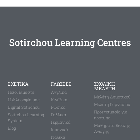
Sotirchou Learning Centres
ΣΧΕΤΙΚΑ
ΓΛΩΣΣΕΣ
ΣΧΟΛΙΚΗ
ΜΕΛΕΤΗ
Ποιοι Είμαστε
Aγγλικά
Μελέτη Δημοτικού
Η Φιλοσοφία μας
Κινέζικα
Μελέτη Γυμνασίου
Digital Sotirchou
Ρώσικα
Προετοιμασία για
Sotirchou Learning
Γαλλικά
πρότυπα
System
Γερμανικά
Μαθήματα Ειδικής
Blog
Ισπανικά
Αγωγής
Ιταλικά