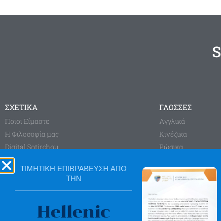
S
ΣΧΕΤΙΚΑ
ΓΛΩΣΣΕΣ
Ποιοι Είμαστε
Aγγλικά
Η Φιλοσοφία μας
Κινέζικα
Digital Sotirchou
Ρώσικα
Sotirchou Learning System
Γαλλικά
ΤΙΜΗΤΙΚΗ ΕΠΙΒΡΑΒΕΥΣΗ ΑΠΟ
Blog
Γερμανικά
ΤΗΝ
Ισπανικά
Ιταλικά
Hellenic
HOMEWORK PLA