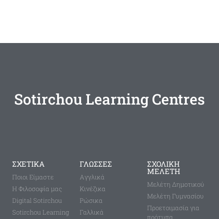
Sotirchou Learning Centres
ΣΧΕΤΙΚΑ
ΓΛΩΣΣΕΣ
ΣΧΟΛΙΚΗ
ΜΕΛΕΤΗ
Ποιοι Είμαστε
Aγγλικά
Μελέτη Δημοτικού
Η Φιλοσοφία μας
Κινέζικα
Μελέτη Γυμνασίου
Digital Sotirchou
Ρώσικα
Προετοιμασία για
Sotirchou Learning
Γαλλικά
πρότυπα