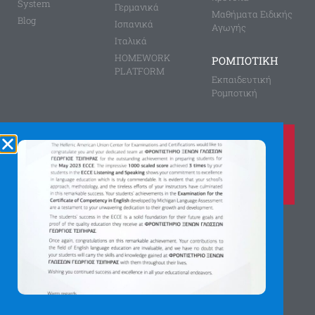
System
Γερμανικά
Μαθήματα Ειδικής
Blog
Ισπανικά
Αγωγής
Ιταλικά
HOMEWORK
ΡΟΜΠΟΤΙΚΗ
PLATFORM
Εκπαιδευτική
Ρομποτική
Καλέστε μας τώρα στο
210 8028149
για περισσότερες πληροφορίες
Αγίας Παρασκευής 8, Άνω Πεύκη
Αργύρη Γεωργίου 2, Λυκόβρυση
Πατήστε εδώ για χάρτη