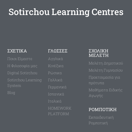
Sotirchou Learning Centres
ΣΧΕΤΙΚΑ
ΓΛΩΣΣΕΣ
ΣΧΟΛΙΚΗ
ΜΕΛΕΤΗ
Ποιοι Είμαστε
Aγγλικά
Μελέτη Δημοτικού
Η Φιλοσοφία μας
Κινέζικα
Μελέτη Γυμνασίου
Digital Sotirchou
Ρώσικα
Προετοιμασία για
Sotirchou Learning
Γαλλικά
πρότυπα
System
Γερμανικά
Μαθήματα Ειδικής
Blog
Ισπανικά
Αγωγής
Ιταλικά
HOMEWORK
ΡΟΜΠΟΤΙΚΗ
PLATFORM
Εκπαιδευτική
Ρομποτική