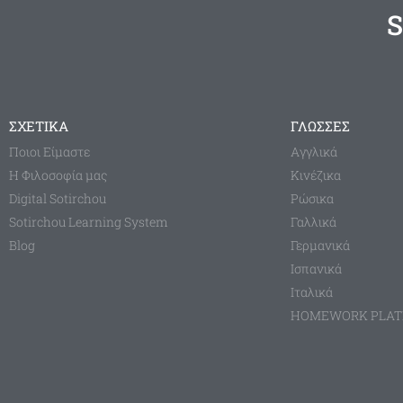
S
ΣΧΕΤΙΚΑ
ΓΛΩΣΣΕΣ
Ποιοι Είμαστε
Aγγλικά
Η Φιλοσοφία μας
Κινέζικα
Digital Sotirchou
Ρώσικα
Sotirchou Learning System
Γαλλικά
Blog
Γερμανικά
Ισπανικά
Ιταλικά
HOMEWORK PLA