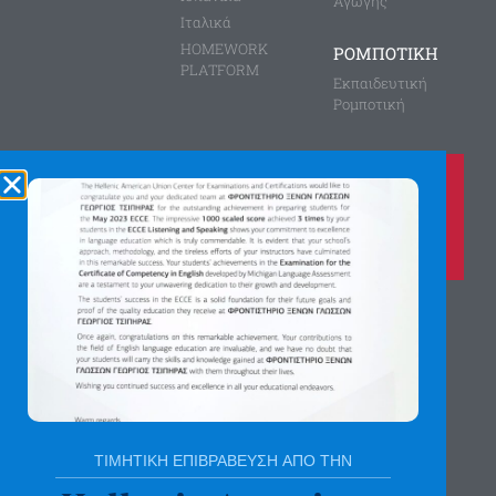
Αγωγής
Ιταλικά
HOMEWORK
ΡΟΜΠΟΤΙΚΗ
PLATFORM
Εκπαιδευτική
Ρομποτική
Καλέστε μας τώρα στο
210 8028149
για περισσότερες πληροφορίες
Αγίας Παρασκευής 8, Άνω Πεύκη
Αργύρη Γεωργίου 2, Λυκόβρυση
Πατήστε εδώ για χάρτη
ΤΙΜΗΤΙΚΗ ΕΠΙΒΡΑΒΕΥΣΗ ΑΠΟ ΤΗΝ