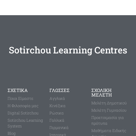
Sotirchou Learning Centres
ΣΧΕΤΙΚΑ
ΓΛΩΣΣΕΣ
ΣΧΟΛΙΚΗ
ΜΕΛΕΤΗ
Ποιοι Είμαστε
Aγγλικά
Μελέτη Δημοτικού
Η Φιλοσοφία μας
Κινέζικα
Μελέτη Γυμνασίου
Digital Sotirchou
Ρώσικα
Προετοιμασία για
Sotirchou Learning
Γαλλικά
πρότυπα
System
Γερμανικά
Μαθήματα Ειδικής
Blog
Ισπανικά