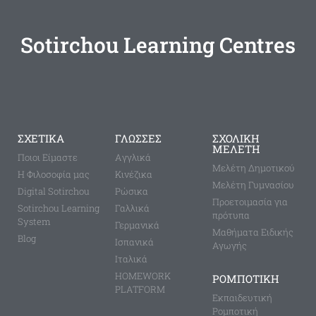
Sotirchou Learning Centres
ΣΧΕΤΙΚΑ
ΓΛΩΣΣΕΣ
ΣΧΟΛΙΚΗ
ΜΕΛΕΤΗ
Ποιοι Είμαστε
Aγγλικά
Μελέτη Δημοτικού
Η Φιλοσοφία μας
Κινέζικα
Μελέτη Γυμνασίου
Digital Sotirchou
Ρώσικα
Προετοιμασία για
Sotirchou Learning
Γαλλικά
πρότυπα
System
Γερμανικά
Μαθήματα Ειδικής
Blog
Ισπανικά
Αγωγής
Ιταλικά
HOMEWORK
ΡΟΜΠΟΤΙΚΗ
PLATFORM
Εκπαιδευτική
Ρομποτική