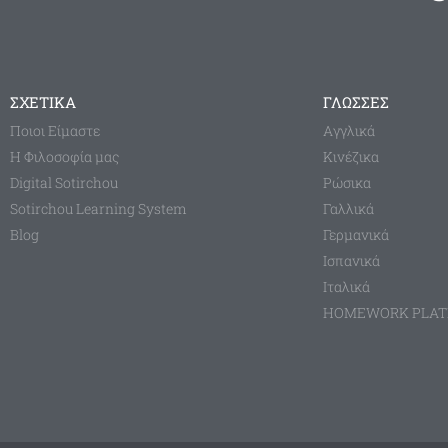
ΣΧΕΤΙΚΑ
ΓΛΩΣΣΕΣ
Ποιοι Είμαστε
Aγγλικά
Η Φιλοσοφία μας
Κινέζικα
Digital Sotirchou
Ρώσικα
Sotirchou Learning System
Γαλλικά
Blog
Γερμανικά
Ισπανικά
Ιταλικά
HOMEWORK PLA