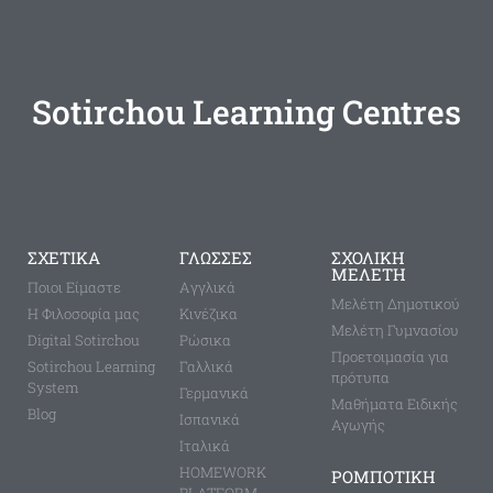
Sotirchou Learning Centres
ΣΧΕΤΙΚΑ
ΓΛΩΣΣΕΣ
ΣΧΟΛΙΚΗ
ΜΕΛΕΤΗ
Ποιοι Είμαστε
Aγγλικά
Μελέτη Δημοτικού
Η Φιλοσοφία μας
Κινέζικα
Μελέτη Γυμνασίου
Digital Sotirchou
Ρώσικα
Προετοιμασία για
Sotirchou Learning
Γαλλικά
πρότυπα
System
Γερμανικά
Μαθήματα Ειδικής
Blog
Ισπανικά
Αγωγής
Ιταλικά
HOMEWORK
ΡΟΜΠΟΤΙΚΗ