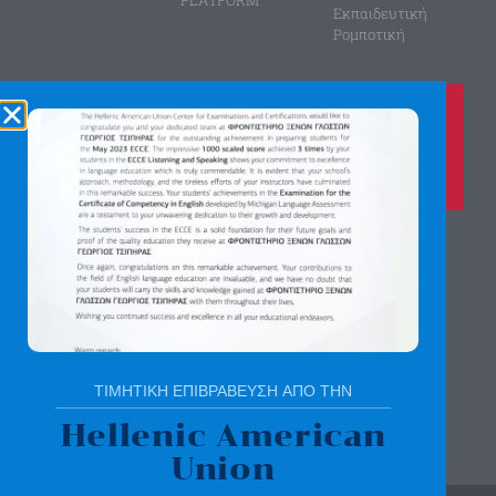
PLATFORM
Εκπαιδευτική
Ρομποτική
Καλέστε μας τώρα στο
210 8028149
για περισσότερες πληροφορίες
Αγίας Παρασκευής 8, Άνω Πεύκη
Αργύρη Γεωργίου 2, Λυκόβρυση
Πατήστε εδώ για χάρτη
ΤΙΜΗΤΙΚΗ ΕΠΙΒΡΑΒΕΥΣΗ ΑΠΟ ΤΗΝ
Hellenic American
Union