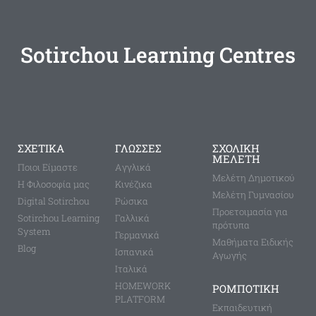
Sotirchou Learning Centres
ΣΧΕΤΙΚΑ
ΓΛΩΣΣΕΣ
ΣΧΟΛΙΚΗ
ΜΕΛΕΤΗ
Ποιοι Είμαστε
Aγγλικά
Μελέτη Δημοτικού
Η Φιλοσοφία μας
Κινέζικα
Μελέτη Γυμνασίου
Digital Sotirchou
Ρώσικα
Προετοιμασία για
Sotirchou Learning
Γαλλικά
πρότυπα
System
Γερμανικά
Μαθήματα Ειδικής
Blog
Ισπανικά
Αγωγής
Ιταλικά
HOMEWORK
ΡΟΜΠΟΤΙΚΗ
PLATFORM
Εκπαιδευτική