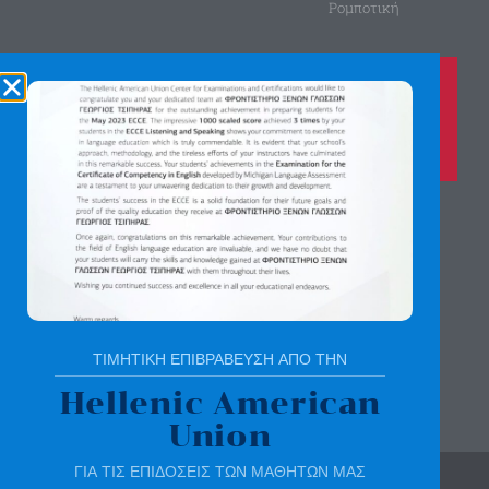
Ρομποτική
Καλέστε μας τώρα στο
210 8028149
για περισσότερες πληροφορίες
Αγίας Παρασκευής 8, Άνω Πεύκη
Αργύρη Γεωργίου 2, Λυκόβρυση
Πατήστε εδώ για χάρτη
ΤΙΜΗΤΙΚΗ ΕΠΙΒΡΑΒΕΥΣΗ ΑΠΟ ΤΗΝ
Hellenic American
Union
ΓΙΑ ΤΙΣ ΕΠΙΔΟΣΕΙΣ ΤΩΝ ΜΑΘΗΤΩΝ ΜΑΣ
© All rights reserved | sotirchou.gr