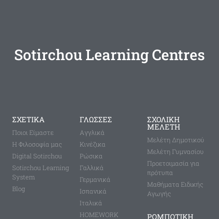
Sotirchou Learning Centres
ΣΧΕΤΙΚΑ
ΓΛΩΣΣΕΣ
ΣΧΟΛΙΚΗ
ΜΕΛΕΤΗ
Ποιοι Είμαστε
Aγγλικά
Μελέτη Δημοτικού
Η Φιλοσοφία μας
Κινέζικα
Μελέτη Γυμνασίου
Digital Sotirchou
Ρώσικα
Προετοιμασία για
Sotirchou Learning
Γαλλικά
πρότυπα
System
Γερμανικά
Μαθήματα Ειδικής
Blog
Ισπανικά
Αγωγής
Ιταλικά
HOMEWORK
ΡΟΜΠΟΤΙΚΗ