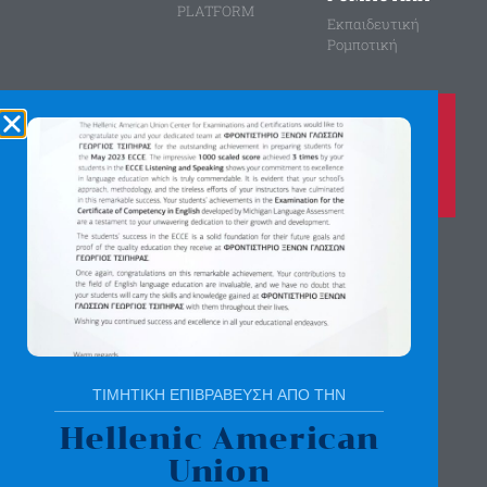
PLATFORM
Εκπαιδευτική
Ρομποτική
Καλέστε μας τώρα στο
210 8028149
για περισσότερες πληροφορίες
Αγίας Παρασκευής 8, Άνω Πεύκη
Αργύρη Γεωργίου 2, Λυκόβρυση
Πατήστε εδώ για χάρτη
ΤΙΜΗΤΙΚΗ ΕΠΙΒΡΑΒΕΥΣΗ ΑΠΟ ΤΗΝ
Hellenic American
Union