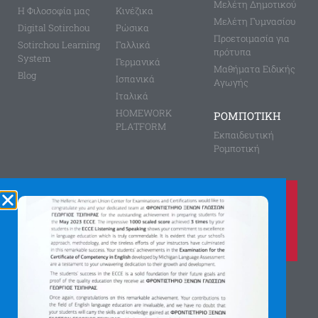
Μελέτη Δημοτικού
Η Φιλοσοφία μας
Κινέζικα
Μελέτη Γυμνασίου
Digital Sotirchou
Ρώσικα
Προετοιμασία για
Sotirchou Learning
Γαλλικά
πρότυπα
System
Γερμανικά
Μαθήματα Ειδικής
Blog
Ισπανικά
Αγωγής
Ιταλικά
HOMEWORK
ΡΟΜΠΟΤΙΚΗ
PLATFORM
Εκπαιδευτική
Ρομποτική
Καλέστε μας τώρα στο
210 8028149
για περισσότερες πληροφορίες
Αγίας Παρασκευής 8, Άνω Πεύκη