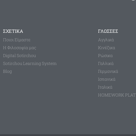
ΣΧΕΤΙΚΑ
ΓΛΩΣΣΕΣ
Ποιοι Είμαστε
Aγγλικά
Η Φιλοσοφία μας
Κινέζικα
Digital Sotirchou
Ρώσικα
Sotirchou Learning System
Γαλλικά
Blog
Γερμανικά
Ισπανικά
Ιταλικά
HOMEWORK PLA