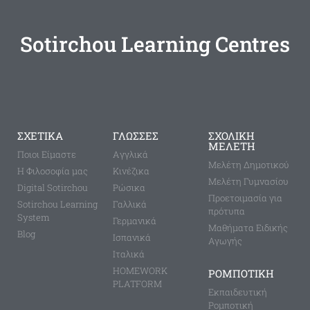
Sotirchou Learning Centres
ΣΧΕΤΙΚΑ
ΓΛΩΣΣΕΣ
ΣΧΟΛΙΚΗ
ΜΕΛΕΤΗ
Ποιοι Είμαστε
Aγγλικά
Μελέτη Δημοτικού
Η Φιλοσοφία μας
Κινέζικα
Μελέτη Γυμνασίου
Digital Sotirchou
Ρώσικα
Προετοιμασία για
Sotirchou Learning
Γαλλικά
πρότυπα
System
Γερμανικά
Μαθήματα Ειδικής
Blog
Ισπανικά
Αγωγής
Ιταλικά
HOMEWORK
ΡΟΜΠΟΤΙΚΗ
PLATFORM
Εκπαιδευτική
Ρομποτική