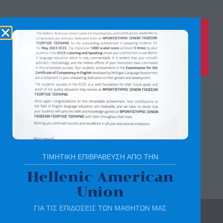
Καλέστε μας τώρα στο
210 8028149
για περισσότερες πληροφορίες
Αγίας Παρασκευής 8, Άνω Πεύκη
Αργύρη Γεωργίου 2, Λυκόβρυση
Πατήστε εδώ για χάρτη
ΤΙΜΗΤΙΚΗ ΕΠΙΒΡΑΒΕΥΣΗ ΑΠΟ ΤΗΝ
Hellenic American
Union
ΓΙΑ ΤΙΣ ΕΠΙΔΟΣΕΙΣ ΤΩΝ ΜΑΘΗΤΩΝ ΜΑΣ
© All rights reserved | sotirchou.gr