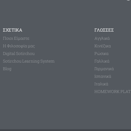
ΣΧΕΤΙΚΑ
ΓΛΩΣΣΕΣ
Ποιοι Είμαστε
Aγγλικά
Η Φιλοσοφία μας
Κινέζικα
Digital Sotirchou
Ρώσικα
Sotirchou Learning System
Γαλλικά
Blog
Γερμανικά
Ισπανικά
Ιταλικά
HOMEWORK PLA