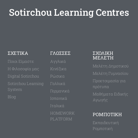
Sotirchou Learning Centres
ΣΧΕΤΙΚΑ
ΓΛΩΣΣΕΣ
ΣΧΟΛΙΚΗ
ΜΕΛΕΤΗ
Ποιοι Είμαστε
Aγγλικά
Μελέτη Δημοτικού
Η Φιλοσοφία μας
Κινέζικα
Μελέτη Γυμνασίου
Digital Sotirchou
Ρώσικα
Προετοιμασία για
Sotirchou Learning
Γαλλικά
πρότυπα
System
Γερμανικά
Μαθήματα Ειδικής
Blog
Ισπανικά
Αγωγής
Ιταλικά
HOMEWORK
ΡΟΜΠΟΤΙΚΗ
PLATFORM
Εκπαιδευτική
Ρομποτική