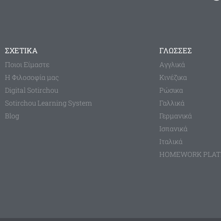
ΣΧΕΤΙΚΑ
ΓΛΩΣΣΕΣ
Ποιοι Είμαστε
Aγγλικά
Η Φιλοσοφία μας
Κινέζικα
Digital Sotirchou
Ρώσικα
Sotirchou Learning System
Γαλλικά
Blog
Γερμανικά
Ισπανικά
Ιταλικά
HOMEWORK PLA