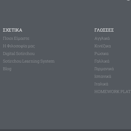
ΣΧΕΤΙΚΑ
ΓΛΩΣΣΕΣ
Ποιοι Είμαστε
Aγγλικά
Η Φιλοσοφία μας
Κινέζικα
Digital Sotirchou
Ρώσικα
Sotirchou Learning System
Γαλλικά
Blog
Γερμανικά
Ισπανικά
Ιταλικά
HOMEWORK PLA