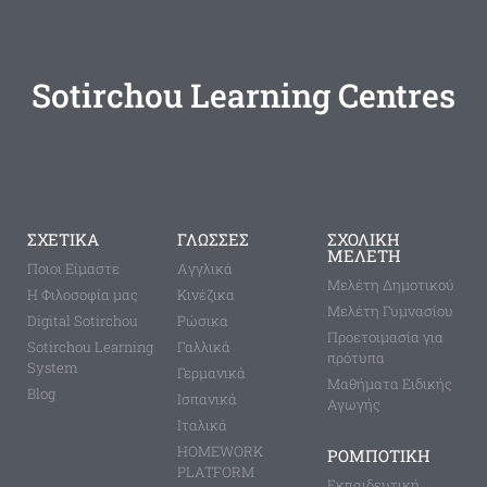
Sotirchou Learning Centres
ΣΧΕΤΙΚΑ
ΓΛΩΣΣΕΣ
ΣΧΟΛΙΚΗ
ΜΕΛΕΤΗ
Ποιοι Είμαστε
Aγγλικά
Μελέτη Δημοτικού
Η Φιλοσοφία μας
Κινέζικα
Μελέτη Γυμνασίου
Digital Sotirchou
Ρώσικα
Προετοιμασία για
Sotirchou Learning
Γαλλικά
πρότυπα
System
Γερμανικά
Μαθήματα Ειδικής
Blog
Ισπανικά
Αγωγής
Ιταλικά
HOMEWORK
ΡΟΜΠΟΤΙΚΗ
PLATFORM
Εκπαιδευτική