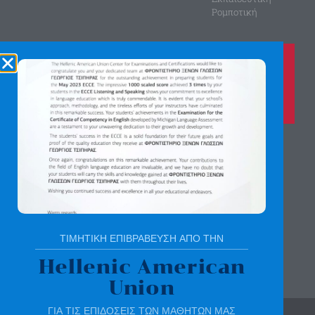
Ρομποτική
Καλέστε μας τώρα στο
210 8028149
για περισσότερες πληροφορίες
Αγίας Παρασκευής 8, Άνω Πεύκη
Αργύρη Γεωργίου 2, Λυκόβρυση
Πατήστε εδώ για χάρτη
ΤΙΜΗΤΙΚΗ ΕΠΙΒΡΑΒΕΥΣΗ ΑΠΟ ΤΗΝ
Hellenic American
Union
ΓΙΑ ΤΙΣ ΕΠΙΔΟΣΕΙΣ ΤΩΝ ΜΑΘΗΤΩΝ ΜΑΣ
© All rights reserved | sotirchou.gr