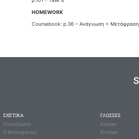
p.101 – Task 6
HOMEWORK
Coursebook: p.36 – Ανάγνωση + Μετάφραση
S
ΣΧΕΤΙΚΑ
ΓΛΩΣΣΕΣ
Ποιοι Είμαστε
Aγγλικά
Η Φιλοσοφία μας
Κινέζικα