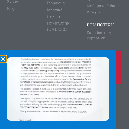
System
Γερμανικά
Μαθήματα Ειδικής
Blog
Ισπανικά
Αγωγής
Ιταλικά
HOMEWORK
ΡΟΜΠΟΤΙΚΗ
PLATFORM
Εκπαιδευτική
Ρομποτική
Καλέστε μας τώρα στο
210 8028149
για περισσότερες πληροφορίες
Αγίας Παρασκευής 8, Άνω Πεύκη
Αργύρη Γεωργίου 2, Λυκόβρυση
Πατήστε εδώ για χάρτη