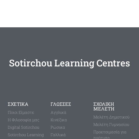
Sotirchou Learning Centres
ΣΧΕΤΙΚΑ
ΓΛΩΣΣΕΣ
ΣΧΟΛΙΚΗ
ΜΕΛΕΤΗ
Ποιοι Είμαστε
Aγγλικά
Μελέτη Δημοτικού
Η Φιλοσοφία μας
Κινέζικα
Μελέτη Γυμνασίου
Digital Sotirchou
Ρώσικα
Προετοιμασία για
Sotirchou Learning
Γαλλικά
πρότυπα