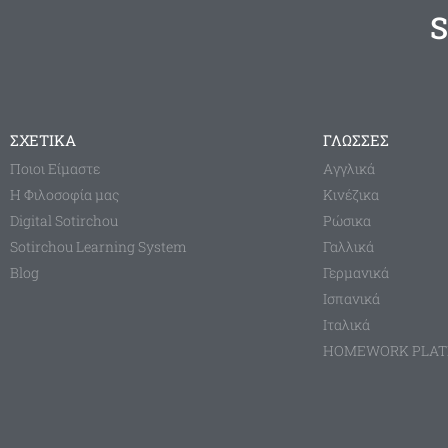
S
ΣΧΕΤΙΚΑ
ΓΛΩΣΣΕΣ
Ποιοι Είμαστε
Aγγλικά
Η Φιλοσοφία μας
Κινέζικα
Digital Sotirchou
Ρώσικα
Sotirchou Learning System
Γαλλικά
Blog
Γερμανικά
Ισπανικά
Ιταλικά
HOMEWORK PLA