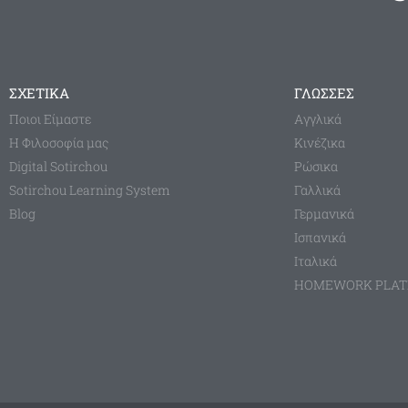
ΣΧΕΤΙΚΑ
ΓΛΩΣΣΕΣ
Ποιοι Είμαστε
Aγγλικά
Η Φιλοσοφία μας
Κινέζικα
Digital Sotirchou
Ρώσικα
Sotirchou Learning System
Γαλλικά
Blog
Γερμανικά
Ισπανικά
Ιταλικά
HOMEWORK PLA