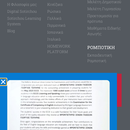
Μελέτη Δημοτικού
Η Φιλοσοφία μας
Κινέζικα
Μελέτη Γυμνασίου
Digital Sotirchou
Ρώσικα
Προετοιμασία για
Sotirchou Learning
Γαλλικά
πρότυπα
System
Γερμανικά
Μαθήματα Ειδικής
Blog
Ισπανικά
Αγωγής
Ιταλικά
HOMEWORK
ΡΟΜΠΟΤΙΚΗ
PLATFORM
Εκπαιδευτική
Ρομποτική
Καλέστε μας τώρα στο
210 8028149
για περισσότερες πληροφορίες
Αγίας Παρασκευής 8, Άνω Πεύκη