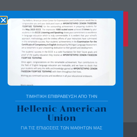
Καλέστε μας τώρα στο
210 8028149
για περισσότερες πληροφορίες
Αγίας Παρασκευής 8, Άνω Πεύκη
Αργύρη Γεωργίου 2, Λυκόβρυση
Πατήστε εδώ για χάρτη
ΤΙΜΗΤΙΚΗ ΕΠΙΒΡΑΒΕΥΣΗ ΑΠΟ ΤΗΝ
Hellenic American
Union
ΓΙΑ ΤΙΣ ΕΠΙΔΟΣΕΙΣ ΤΩΝ ΜΑΘΗΤΩΝ ΜΑΣ
© All rights reserved | sotirchou.gr