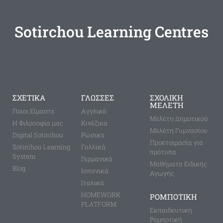
Sotirchou Learning Centres
ΣΧΕΤΙΚΑ
ΓΛΩΣΣΕΣ
ΣΧΟΛΙΚΗ
ΜΕΛΕΤΗ
Ποιοι Είμαστε
Aγγλικά
Μελέτη Δημοτικού
Η Φιλοσοφία μας
Κινέζικα
Μελέτη Γυμνασίου
Digital Sotirchou
Ρώσικα
Προετοιμασία για
Sotirchou Learning
Γαλλικά
πρότυπα
System
Γερμανικά
Μαθήματα Ειδικής
Blog
Ισπανικά
Αγωγής
Ιταλικά
HOMEWORK
ΡΟΜΠΟΤΙΚΗ
PLATFORM
Εκπαιδευτική
Ρομποτική