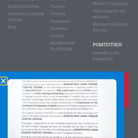
Μελέτη Γυμνασίου
Digital Sotirchou
Ρώσικα
Προετοιμασία για
Sotirchou Learning
Γαλλικά
πρότυπα
System
Γερμανικά
Μαθήματα Ειδικής
Blog
Ισπανικά
Αγωγής
Ιταλικά
HOMEWORK
ΡΟΜΠΟΤΙΚΗ
PLATFORM
Εκπαιδευτική
Ρομποτική
Καλέστε μας τώρα στο
210 8028149
για περισσότερες πληροφορίες
Αγίας Παρασκευής 8, Άνω Πεύκη
Αργύρη Γεωργίου 2, Λυκόβρυση