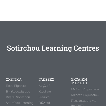
Sotirchou Learning Centres
ΣΧΕΤΙΚΑ
ΓΛΩΣΣΕΣ
ΣΧΟΛΙΚΗ
ΜΕΛΕΤΗ
Ποιοι Είμαστε
Aγγλικά
Μελέτη Δημοτικού
Η Φιλοσοφία μας
Κινέζικα
Μελέτη Γυμνασίου
Digital Sotirchou
Ρώσικα
Προετοιμασία για
Sotirchou Learning
Γαλλικά
πρότυπα