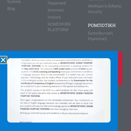
System
Γερμανικά
Μαθήματα Ειδικής
Blog
Ισπανικά
Αγωγής
Ιταλικά
HOMEWORK
ΡΟΜΠΟΤΙΚΗ
PLATFORM
Εκπαιδευτική
Ρομποτική
Καλέστε μας τώρα στο
210 8028149
για περισσότερες πληροφορίες
Αγίας Παρασκευής 8, Άνω Πεύκη
Αργύρη Γεωργίου 2, Λυκόβρυση
Πατήστε εδώ για χάρτη