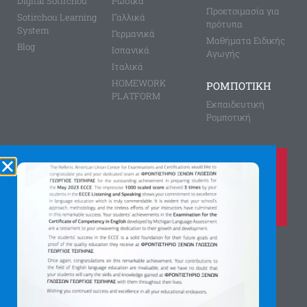
Digital Sotirchou
Ρώσικα
Προετοιμασία για
Sotirchou Learning
Γαλλικά
πρότυπα
System
Γερμανικά
Μαθήματα Ειδικής
Blog
Ισπανικά
Αγωγής
Ιταλικά
HOMEWORK
ΡΟΜΠΟΤΙΚΗ
PLATFORM
Εκπαιδευτική
Ρομποτική
Καλέστε μας τώρα στο
210 8028149
για περισσότερες πληροφορίες
Αγίας Παρασκευής 8, Άνω Πεύκη
Αργύρη Γεωργίου 2, Λυκόβρυση