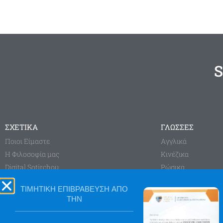
S
ΣΧΕΤΙΚΑ
ΓΛΩΣΣΕΣ
Ποιοι Είμαστε
Aγγλικά
Η Φιλοσοφία μας
Κινέζικα
Digital Sotirchou
Ρώσικα
Sotirchou Learning System
Γαλλικά
ΤΙΜΗΤΙΚΗ ΕΠΙΒΡΑΒΕΥΣΗ ΑΠΟ
Blog
Γερμανικά
ΤΗΝ
Ισπανικά
Ιταλικά