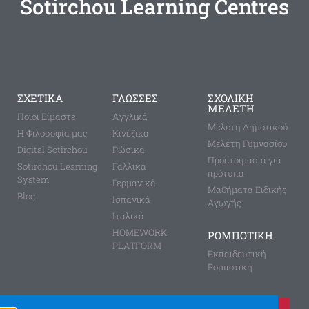
Sotirchou Learning Centres
ΣΧΕΤΙΚΑ
ΓΛΩΣΣΕΣ
ΣΧΟΛΙΚΗ
ΜΕΛΕΤΗ
Ποιοι Είμαστε
Aγγλικά
Μελέτη Δημοτικού
Η Φιλοσοφία μας
Κινέζικα
Μελέτη Γυμνασίου
Digital Sotirchou
Ρώσικα
Προετοιμασία για
Sotirchou Learning
Γαλλικά
πρότυπα
System
Γερμανικά
Μαθήματα Ειδικής
Blog
Ισπανικά
Αγωγής
Ιταλικά
HOMEWORK
ΡΟΜΠΟΤΙΚΗ
PLATFORM
Εκπαιδευτική
Ρομποτική