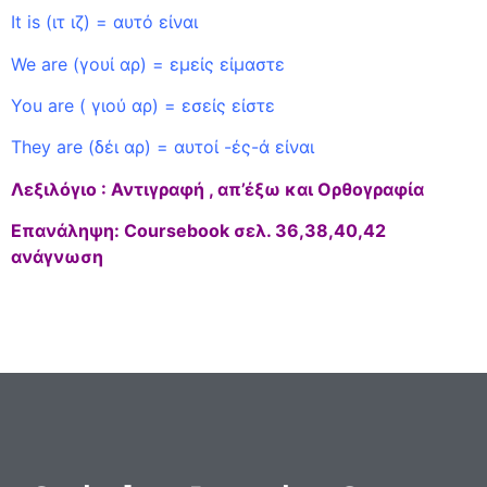
It is (ιτ ιζ) = αυτό είναι
We are (γουί αρ) = εμείς είμαστε
You are ( γιού αρ) = εσείς είστε
They are (δέι αρ) = αυτοί -ές-ά είναι
Λεξιλόγιο : Αντιγραφή , απ’έξω και Ορθογραφία
Επανάληψη: Coursebook σελ. 36,38,40,42
ανάγνωση