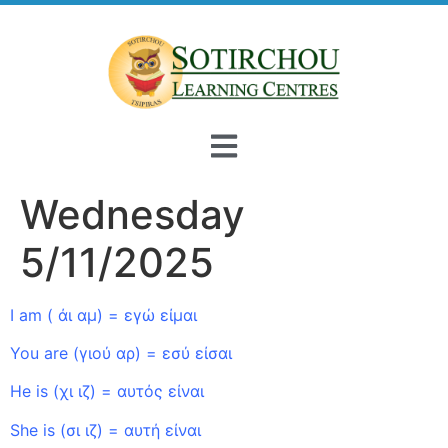
Wednesday
5/11/2025
I am ( άι αμ) = εγώ είμαι
You are (γιού αρ) = εσύ είσαι
He is (χι ιζ) = αυτός είναι
She is (σι ιζ) = αυτή είναι